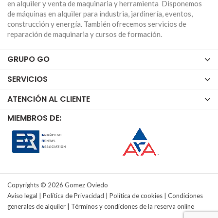
en alquiler y venta de maquinaria y herramienta Disponemos
de máquinas en alquiler para industria, jardinería, eventos,
Visita nuestra web o ven a vernos en cualquiera de
construcción y energía. También ofrecemos servicios de
nuestras sedes en Asturias, Cantabria, Madrid o
reparación de maquinaria y cursos de formación.
Málaga. Compra
maquinaria de cortacésped
de
segunda mano en Go Rental Store o cualquier tipo de
GRUPO GO
maquinaria que mejor se adapte a tu proyecto. O si lo
prefieres, también alquilamos
maquinaria de
SERVICIOS
cortacésped
en nuestra página web.
ATENCIÓN AL CLIENTE
MIEMBROS DE:
Copyrights © 2026 Gomez Oviedo
Aviso legal
|
Política de Privacidad
|
Política de cookies
|
Condiciones
generales de alquiler
|
Términos y condiciones de la reserva online