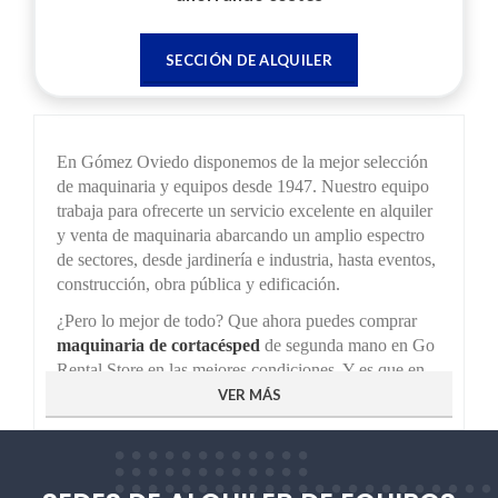
SECCIÓN DE ALQUILER
En Gómez Oviedo disponemos de la mejor selección
de maquinaria y equipos desde 1947. Nuestro equipo
trabaja para ofrecerte un servicio excelente en alquiler
y venta de maquinaria abarcando un amplio espectro
de sectores, desde jardinería e industria, hasta eventos,
construcción, obra pública y edificación.
¿Pero lo mejor de todo? Que ahora puedes comprar
maquinaria de cortacésped
de segunda mano en Go
Rental Store en las mejores condiciones. Y es que en
Gómez Oviedo pensamos en las ventajas que puede
VER MÁS
aportar a nuestros clientes la venta de segunda mano
para tu proyecto. Ahorra tiempo y dinero comprando
nuestras
máquinas de cortacésped
de segunda mano.
En Go Rental Store te aseguramos la mejor calidad y