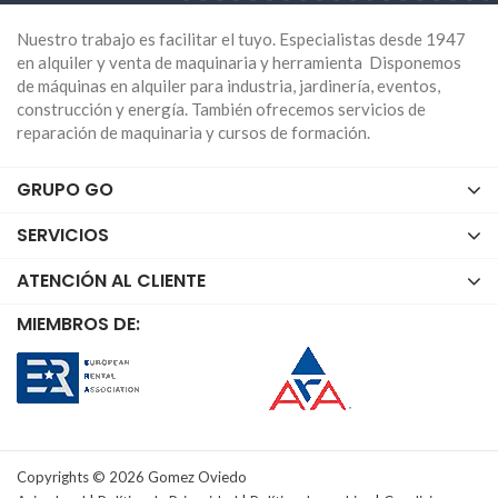
mano en GO Rental Store, te beneficias de las
Nuestro trabajo es facilitar el tuyo. Especialistas desde 1947
siguientes ventajas:
en alquiler y venta de maquinaria y herramienta Disponemos
de máquinas en alquiler para industria, jardinería, eventos,
Ahorras dinero: al comprar una motosierra de
construcción y energía. También ofrecemos servicios de
hormigón de segunda mano, puedes ahorrar con
reparación de maquinaria y cursos de formación.
respecto al precio de una nueva, sin renunciar a la
calidad ni a la garantía.
GRUPO GO
Dispones de una herramienta de alto rendimiento:
nuestras motosierras de hormigón de segunda
SERVICIOS
mano tienen una potencia y una capacidad de corte
superiores a las de otras herramientas de corte, lo
ATENCIÓN AL CLIENTE
que te permite realizar trabajos más rápidos y
eficientes.
MIEMBROS DE:
Cuentas con el respaldo de una empresa líder:
somos una empresa con más de 70 años de
experiencia en el sector de la venta y alquiler de
maquinaria de corte, con una amplia cartera de
clientes satisfechos. Te ofrecemos un servicio
personalizado, profesional y de confianza, con
Copyrights © 2026 Gomez Oviedo
asesoramiento, transporte, recambios y reparación