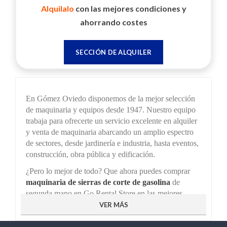
Alquilalo
con las mejores condiciones y
ahorrando costes
SECCIÓN DE ALQUILER
En Gómez Oviedo disponemos de la mejor selección
de maquinaria y equipos desde 1947. Nuestro equipo
trabaja para ofrecerte un servicio excelente en alquiler
y venta de maquinaria abarcando un amplio espectro
de sectores, desde jardinería e industria, hasta eventos,
construcción, obra pública y edificación.
¿Pero lo mejor de todo? Que ahora puedes comprar
maquinaria de sierras de corte de gasolina
de
segunda mano en Go Rental Store en las mejores
condiciones. Y es que en Gómez Oviedo pensamos en
VER MÁS
las ventajas que puede aportar a nuestros clientes la
venta de segunda mano para tu proyecto. Ahorra