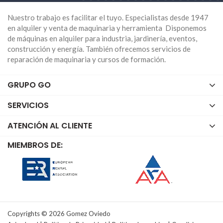
que necesites para tu proyecto lo podrás encontrar en
Go Rental Store. Nuestros profesionales te asesorarán
Nuestro trabajo es facilitar el tuyo. Especialistas desde 1947
si te surge alguna pregunta así que no dudes en
en alquiler y venta de maquinaria y herramienta Disponemos
de máquinas en alquiler para industria, jardinería, eventos,
contactarnos.
construcción y energía. También ofrecemos servicios de
Visita nuestra web o ven a vernos en cualquiera de
reparación de maquinaria y cursos de formación.
nuestras sedes en Asturias, Cantabria, Madrid o
Málaga. Compra
maquinaria de sierras de corte de
GRUPO GO
gasolina
de segunda mano en Go Rental Store o
cualquier tipo de maquinaria que mejor se adapte a tu
SERVICIOS
proyecto. O si lo prefieres, también alquilamos
maquinaria de sierras de corte de gasolina
en
ATENCIÓN AL CLIENTE
nuestra página web.
MIEMBROS DE:
Copyrights © 2026 Gomez Oviedo