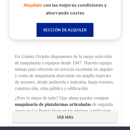
Alquilalo
con las mejores condiciones y
ahorrando costes
SECCIÓN DE ALQUILER
En Gómez Oviedo disponemos de la mejor selección
de maquinaria y equipos desde 1947. Nuestro equipo
trabaja para ofrecerte un servicio excelente en alquiler
y venta de maquinaria abarcando un amplio espectro
de sectores, desde jardinería e industria, hasta eventos,
construcción, obra pública y edificación.
¿Pero lo mejor de todo? Que ahora puedes comprar
maquinaria de plataformas artículadas
de segunda
mano en Go Rental Store en las mejores condiciones.
Y es que en Gómez Oviedo pensamos en las ventajas
VER MÁS
que puede aportar a nuestros clientes la venta de
segunda mano para tu proyecto. Ahorra tiempo y