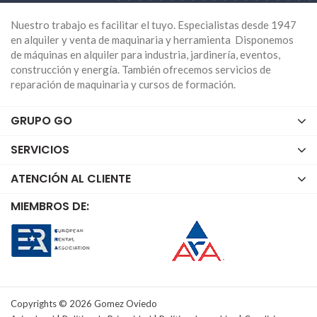
productos y la
maquinaria de plataformas
artículadas
que tenemos disponible a tu servicio.
Nuestro trabajo es facilitar el tuyo. Especialistas desde 1947
Todo lo que necesites para tu proyecto lo podrás
en alquiler y venta de maquinaria y herramienta Disponemos
encontrar en Go Rental Store. Nuestros profesionales
de máquinas en alquiler para industria, jardinería, eventos,
te asesorarán si te surge alguna pregunta así que no
construcción y energía. También ofrecemos servicios de
dudes en contactarnos.
reparación de maquinaria y cursos de formación.
Visita nuestra web o ven a vernos en cualquiera de
GRUPO GO
nuestras sedes en Asturias, Cantabria, Madrid o
Málaga. Compra
maquinaria de plataformas
SERVICIOS
artículadas
de segunda mano en Go Rental Store o
cualquier tipo de maquinaria que mejor se adapte a tu
ATENCIÓN AL CLIENTE
proyecto. O si lo prefieres, también alquilamos
maquinaria de plataformas artículadas
en nuestra
MIEMBROS DE:
página web.
Copyrights © 2026 Gomez Oviedo