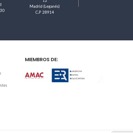
12
d
Madrid (Leganés)
830
C.P 28914
MIEMBROS DE:
o
ntes