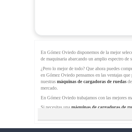
En Gómez Oviedo disponemos de la mejor selecció
de maquinaria abarcando un amplio espectro de sec
¿Pero lo mejor de todo? Que ahora puedes comp
en Gómez Oviedo pensamos en las ventajas que pu
nuestras
máquinas de cargadoras de ruedas
de
mercado.
En Gómez Oviedo trabajamos con las mejores marc
Si necesitas una
máquinas de cargadoras de ru
nuestros productos de segunda mano.
Alquila maquinaria de segunda ma
Además, nuestro servicio de alquiler está disponi