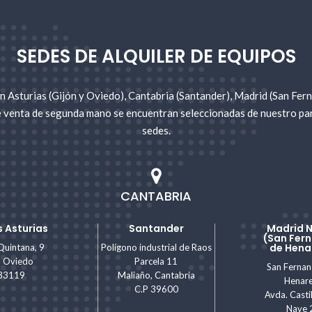
mos disponible a tu servicio. Todo lo que necesites para tu proyecto lo
egunta así que no dudes en contactarnos.
SEDES DE ALQUILER DE EQUIPOS
 de nuestras sedes en Asturias, Cantabria, Madrid o Málaga. Compra
maq
inaria que mejor se adapte a tu proyecto. O si lo prefieres, también a
 Asturias (Gijón y Oviedo), Cantabria (Santander), Madrid (San Fer
venta de segunda mano se encuentran seleccionadas de nuestro parqu
sedes.
CANTABRIA
 Asturias
Santander
Madrid 
(San Fer
de Hena
Quintana, 9
Polígono industrial de Raos
, Oviedo
Parcela 11
San Ferna
 33119
Maliaño, Cantabria
Henar
C.P 39600
Avda. Castil
Nave 