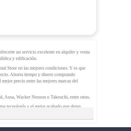
ecerte un servicio excelente en alquiler y venta
ública y edificación.
l Store en las mejores condiciones. Y es que
yecto. Ahorra tiempo y dinero comprando
 mejor precio entre las mejores marcas del
d, Ausa, Wacker Neuson o Takeuchi, entre otras.
ma tecnología y el mejor acabado que dejan
e.com. Navega y descubre todos los productos y la