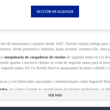
SECCIÓN DE ALQUILER
n de maquinaria y equipos desde 1947. Nuestro equipo trabaja para ofr
tores, desde jardinería e industria, hasta eventos, construcción, obra p
rar
maquinaria de cargadoras de ruedas
de segunda mano en Go Renta
ede aportar a nuestros clientes la venta de segunda mano para tu pro
 segunda mano. En Go Rental Store te aseguramos la mejor calidad y el
as y con fabricantes nacionales e internacionales como Ingersoll Ran
edas,
en Gómez Oviedo te garantizamos el máximo rendimiento, la últi
VER MÁS
no en Go Rental Store
ble 24 horas al día, siete días a la semana en nuestra web gorentalstor