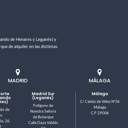
 podrás encontrar en Go Rental Store. Nuestros
uinaria de cargadoras de ruedas
de segunda
lquilamos
maquinaria de cargadoras de ruedas
nando de Henares y Leganés) y
e de alquiler en las distintas
MADRID
MÁLAGA
Norte
Madrid Sur
Málaga
nando
(Leganés)
res)
C/ Caleta de Vélez Nº36
Polígono de
Málaga
ndo de
Nuestra Señora
C.P 29006
es
de Butarque
la, 26.
Calle Daza Valdés
2