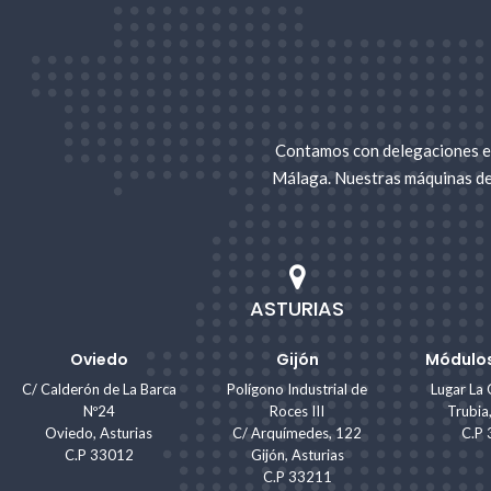
maquinaria de cargadoras de ruedas
que tene
profesionales te asesorarán si te surge alguna pr
Visita nuestra web o ven a vernos en cualquiera
mano en Go Rental Store o cualquier tipo de maqu
en nuestra página web.
Contamos con delegaciones en
Málaga. Nuestras máquinas de 
ASTURIAS
Oviedo
Gijón
Módulos
C/ Calderón de La Barca
Polígono Industrial de
Lugar La 
Nº24
Roces III
Trubia
Oviedo, Asturias
C/ Arquímedes, 122
C.P
C.P 33012
Gijón, Asturias
C.P 33211