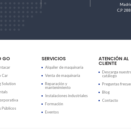
Madri
C.P 28
O GO
SERVICIOS
ATENCIÓN AL
CLIENTE
tacar
Alquiler de maquinaria
Descarga nuestr
 Car
Venta de maquinaria
catálogo
g Solution
Reparación y
Preguntas frecue
mantenimiento
tals
Blog
Instalaciones industriales
rporativa
Contacto
Formación
 Públicos
Eventos