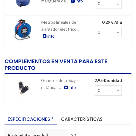
manguera de...
info
Metros lineales de
0,29 € /día
alargador eléctrico...
info
COMPLEMENTOS EN VENTA PARA ESTE
PRODUCTO
Guantes de trabajo
2,95 € /unidad
estándar ...
info
ESPECIFICACIONES *
CARACTERÍSTICAS
Profundidad máx. [m]
20