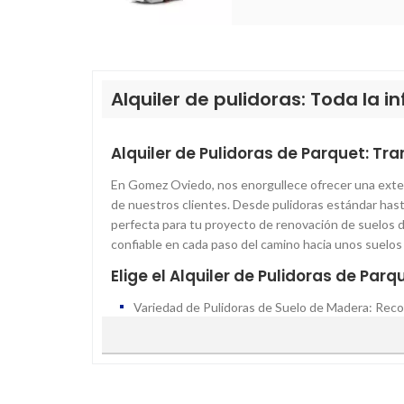
Alquiler de pulidoras: Toda la 
Alquiler de Pulidoras de Parquet: Tr
En Gomez Oviedo, nos enorgullece ofrecer una extens
de nuestros clientes. Desde pulidoras estándar has
perfecta para tu proyecto de renovación de suelos d
confiable en cada paso del camino hacia unos suelo
Elige el Alquiler de Pulidoras de Pa
Variedad de Pulidoras de Suelo de Madera: Reco
excepcionales. Es por eso que ofrecemos una var
de experiencia del usuario. Desde pulidoras de 
tenemos la solución perfecta para cada necesid
Calidad Garantizada: En Gomez Oviedo, nos comp