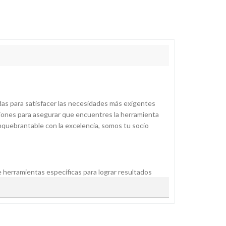
adas para satisfacer las necesidades más exigentes
ciones para asegurar que encuentres la herramienta
nquebrantable con la excelencia, somos tu socio
herramientas específicas para lograr resultados
ferentes tipos de suelos, áreas de trabajo y niveles
delos industriales para trabajos comerciales,
 calidad. Todas nuestras pulidoras de parquet son