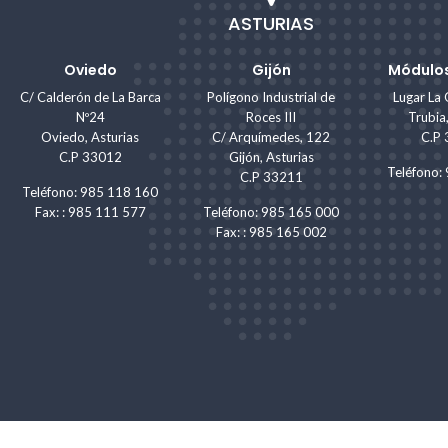
ASTURIAS
Oviedo
Gijón
Módulos
C/ Calderón de La Barca
Polígono Industrial de
Lugar La 
Nº24
Roces III
Trubia
Oviedo, Asturias
C/ Arquímedes, 122
C.P
C.P 33012
Gijón, Asturias
Teléfono
C.P 33211
Teléfono: 985 118 160
Fax: : 985 111 577
Teléfono: 985 165 000
Fax: : 985 165 002