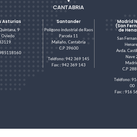
CANTABRIA
 Asturias
Santander
Madrid 
(San Fer
de Hena
Quintana, 9
Polígono industrial de Raos
, Oviedo
Parcela 11
San Ferna
 33119
Maliaño, Cantabria
Henar
C.P 39600
Avda. Castil
: 985118160
Nave 
Teléfono: 942 369 145
Madri
Fax: : 942 369 143
C.P 28
Teléfono: 91
00
Fax: : 916 5