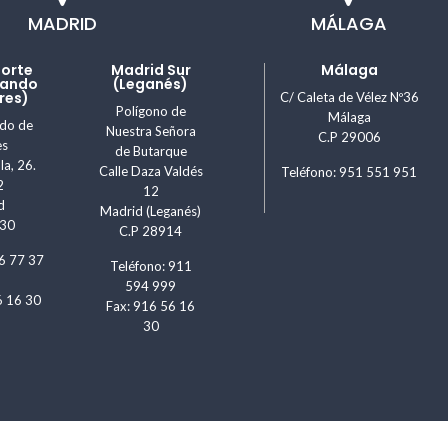
MADRID
MÁLAGA
Norte
Madrid Sur
Málaga
nando
(Leganés)
res)
C/ Caleta de Vélez Nº36
Polígono de
Málaga
ndo de
Nuestra Señora
C.P 29006
es
de Butarque
la, 26.
Calle Daza Valdés
Teléfono: 951 551 951
2
12
d
Madrid (Leganés)
830
C.P 28914
6 77 37
Teléfono: 911
594 999
6 16 30
Fax: 916 56 16
30