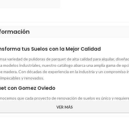
información
ansforma tus Suelos con la Mejor Calidad
a variedad de pulidoras de parquet de alta calidad para alquilar, diseñ
ta modelos industriales, nuestro catálogo abarca una amplia gama de op
e madera. Con décadas de experiencia en la industria y un compromiso i
s impecables y renovados.
rquet con Gomez Oviedo
nocemos que cada proyecto de renovación de suelos es único y requiere 
iedad de pulidoras de suelo de madera, cada una diseñada para abordar di
VER MÁS
tamaño compacto ideales para proyectos residenciales hasta potentes mo
ad.
rometemos a proporcionar a nuestros clientes productos de la más alta