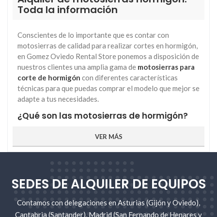
Toda la información
Conscientes de lo importante que es contar con
motosierras de calidad para realizar cortes en hormigón,
en Gomez Oviedo Rental Store ponemos a disposición de
nuestros clientes una amplia gama de
motosierras para
corte de hormigón
con diferentes características
técnicas para que puedas comprar el modelo que mejor se
adapte a tus necesidades.
¿Qué son las motosierras de hormigón?
Las motosierras para cortar hormigón son herramientas
VER MÁS
que a diferencia de otras cuyo fin es el corte de
superficies duras, trabajan con una cadena de diamante
que sustituye al disco de diamante.
SEDES DE ALQUILER DE EQUIPOS
Debido al tamaño de su espada, las
motosierras para
hormigón
proporcionan una elevada profundidad de
Contamos con delegaciones en Asturias (Gijón y Oviedo),
corte, siendo ideales para conseguir cortes profundos en
Cantabria (Santander), Madrid (San Fernando de Henares y
hormigón, la apertura de ventanas en paredes de