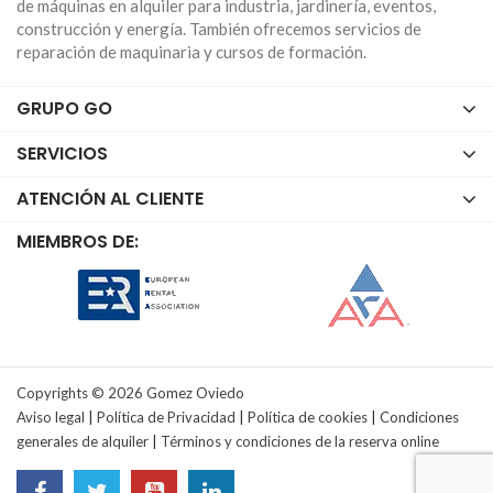
de máquinas en alquiler para industria, jardinería, eventos,
motosierras de hormigón
construcción y energía. También ofrecemos servicios de
Si necesitas asesoramiento en el alquiler de una
reparación de maquinaria y cursos de formación.
motosierra para corte de hormigón
adaptada a tus
necesidades, contacta con nosotros para ofrecerte la
GRUPO GO
mejor herramienta disponible para cortar hormigón.
SERVICIOS
Contamos con un equipo de profesionales que conocen
todas las características, usos y funcionalidades de cada
ATENCIÓN AL CLIENTE
una de las herramientas que tenemos disponibles. Por
ello, si necesitas una motosierra especial para corte de
MIEMBROS DE:
hormigón, es recomendable contactar con nuestro
equipo para informarte de todas las características y
recibir orientación que te asegure la elección correcta.
¿Necesitas alquilar una motosierra para
hormigón?
Copyrights © 2026 Gomez Oviedo
Existen modelos hidráulicos o de gasolina y ambos
Aviso legal
|
Política de Privacidad
|
Política de cookies
|
Condiciones
permiten realizar cortes rápidos y de precisión de
generales de alquiler
|
Términos y condiciones de la reserva online
manera sencilla. Su uso más habitual es en construcción y
albañilería en general.