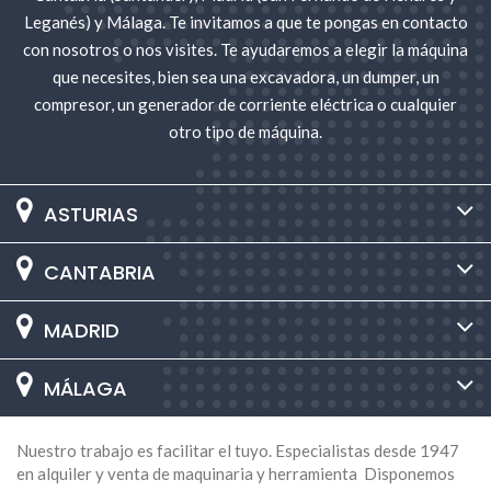
hormigón, etc.
Leganés) y Málaga. Te invitamos a que te pongas en contacto
con nosotros o nos visites. Te ayudaremos a elegir la máquina
La mejor solución para cortar hormigón
que necesites, bien sea una excavadora, un dumper, un
Un hormigón endurecido como el hormigón pulido es un
compresor, un generador de corriente eléctrica o cualquier
material relativamente duro.
otro tipo de máquina.
Realmente no se trata de uno de los materiales con
mayor dureza pero resultará difícil de cortar por su
abrasibidad y resistencia si no disponemos de las
ASTURIAS
máquinas o herramientas adecuadas. Nuestras
motosierras tienen una profundidad de corte única que
CANTABRIA
pueden con toda clase de hormigón.
Como empresa especializada en el alquiler y venta de
MADRID
maquinaria para obras y construcción, únicamente
ofrecemos herramientas de la máxima calidad
MÁLAGA
garantizando el mejor servicio en la entrega,
garantizando la asistencia y la atención personalizada
para cada uno de nuestros clientes.
Nuestro trabajo es facilitar el tuyo. Especialistas desde 1947
en alquiler y venta de maquinaria y herramienta Disponemos
Profesionales en el alquiler de