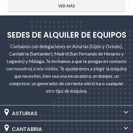
VER MÁS
¿Qué es un vibroapisonador?
Un
vibroapisonador
es una
compactadora de tierra
que
se utiliza para la compactación de
terrenos granulares,
mixtos o cohesivos
en áreas reducidas.
SEDES DE ALQUILER DE EQUIPOS
El funcionamiento del pisón vibrante es muy sencillo. Basta
con accionar la herramienta e incidir sobre el suelo que
Contamos con delegaciones en Asturias (Gijón y Oviedo),
necesites trabajar. En función de la superficie que necesites
Cantabria (Santander), Madrid (San Fernando de Henares y
apisonar le daremos al pisón compactador una mayor o
Leganés) y Málaga. Te invitamos a que te pongas en contacto
menor potencia e intensidad.
con nosotros o nos visites. Te ayudaremos a elegir la máquina
Ahora bien, deberemos tener cuidado a la hora de utilizarlo
que necesites, bien sea una excavadora, un dumper, un
por los daños que podamos causar. Es totalmente
compresor, un generador de corriente eléctrica o cualquier
obligatorio que la herramienta sea empleada por una
otro tipo de máquina.
persona con experiencia
que sepa cuál es el uso correcto
que deberemos darle al aparato.
Por eso, muchas veces es más rentable el alquiler de un
ASTURIAS
vibroapisonador para tus trabajos de obra y construcción.
En Gomez Oviedo puedes encontrar los mejores
CANTABRIA
compactadores de tierra en alquiler que mejor se adaptan a