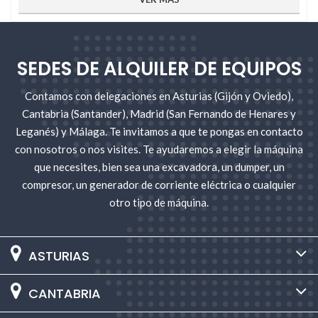
a través de nuestra oficina de Santander; en el sur de
Madrid y Toledo desde nuestra sede ubicada en
Leganés
; y en Madrid, oficina de San Fernando de
Henares. Te invitamos a que te acerques a una de
SEDES DE ALQUILER DE EQUIPOS
nuestras sedes o te comuniques con nosotros a través
del número de teléfono o correo electrónico que podrás
Contamos con delegaciones en Asturias (Gijón y Oviedo),
encontrar en la sección Contacto. Si lo prefieres, también
Cantabria (Santander), Madrid (San Fernando de Henares y
puedes facilitarnos tu número de teléfono y te
Leganés) y Málaga. Te invitamos a que te pongas en contacto
llamaremos gratis. Sólo tienes que pinchar en el botón
“Te llamamos” del menú superior, y uno de nuestros
con nosotros o nos visites. Te ayudaremos a elegir la máquina
agentes comerciales se pondrá en contacto contigo lo
que necesites, bien sea una excavadora, un dumper, un
antes posible. Te ayudaremos a escoger la
roscadora de
compresor, un generador de corriente eléctrica o cualquier
tubos que mejor se adapte a tus necesidades
.
otro tipo de máquina.
ASTURIAS
CANTABRIA