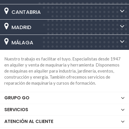
herramientas versátiles que cortan madera mediante
una hoja circular giratoria. Son ideales para cortes rectos
CANTABRIA
y precisos en tablones y láminas de madera.
Sierras de Calar:
Las sierras de calar son herramientas
MADRID
de mano que permiten cortes curvos y detalles
intrincados en madera. Son útiles para proyectos de
MÁLAGA
carpintería que requieren cortes precisos y curvados.
Sierras de Mesa:
Las sierras de mesa son herramientas
estacionarias que cuentan con una hoja circular elevada
Nuestro trabajo es facilitar el tuyo. Especialistas desde 1947
desde una superficie plana. Son ideales para cortar
en alquiler y venta de maquinaria y herramienta Disponemos
tablones de madera a medida y obtener cortes rectos y
de máquinas en alquiler para industria, jardinería, eventos,
precisos.
construcción y energía. También ofrecemos servicios de
Cinceles:
Los cinceles son herramientas manuales que
reparación de maquinaria y cursos de formación.
se utilizan para tallar y dar forma a la madera. Vienen en
diversas formas y tamaños y son esenciales para
GRUPO GO
proyectos de tallado y escultura en madera.
Enrutadores:
Los enrutadores son herramientas
SERVICIOS
eléctricas que permiten realizar cortes decorativos y
detalles en la madera. Son ampliamente utilizados en la
ATENCIÓN AL CLIENTE
fabricación de molduras y trabajos de carpintería