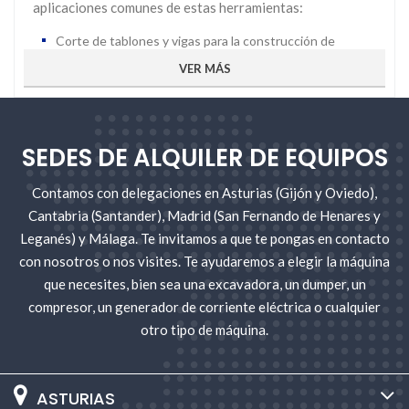
aplicaciones comunes de estas herramientas:
Corte de tablones y vigas para la construcción de
estructuras de madera.
VER MÁS
Fabricación de muebles, puertas y ventanas de madera.
Tallado y escultura de objetos artísticos y decorativos.
Corte de madera en proyectos de bricolaje y
reparaciones en el hogar.
SEDES DE ALQUILER DE EQUIPOS
Construcción de cercas, terrazas y estructuras
exteriores de madera.
Contamos con delegaciones en Asturias (Gijón y Oviedo),
Reparación y restauración de muebles antiguos.
Cantabria (Santander), Madrid (San Fernando de Henares y
Fabricación de molduras y marcos decorativos.
Leganés) y Málaga. Te invitamos a que te pongas en contacto
Construcción de juguetes y objetos de madera
con nosotros o nos visites. Te ayudaremos a elegir la máquina
personalizados.
Poda y mantenimiento de árboles y arbustos en
que necesites, bien sea una excavadora, un dumper, un
jardinería y paisajismo.
compresor, un generador de corriente eléctrica o cualquier
otro tipo de máquina.
Tipos de herramientas para corte de madera
ASTURIAS
Sierras Circulares:
Las sierras circulares son