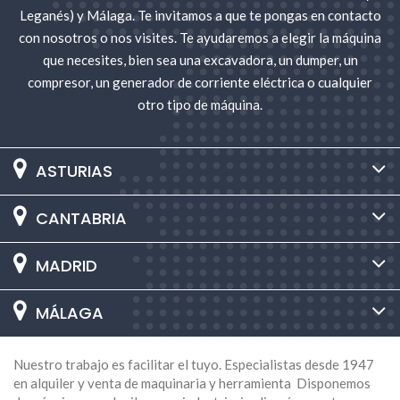
carrocerías?
Leganés) y Málaga. Te invitamos a que te pongas en contacto
con nosotros o nos visites. Te ayudaremos a elegir la máquina
El alquiler de maquinaria para carrocerías tiene muchas
que necesites, bien sea una excavadora, un dumper, un
ventajas frente a la compra o el servicio de taller.
compresor, un generador de corriente eléctrica o cualquier
Algunas de ellas son:
otro tipo de máquina.
Ahorro económico: al alquilar solo pagas por el
tiempo que usas la máquina, sin tener que hacer una
gran inversión inicial ni asumir los costes de
ASTURIAS
mantenimiento, reparación o almacenamiento.
Ahorro de tiempo: al alquilar te evitas las esperas y
CANTABRIA
los desplazamientos al taller, y puedes realizar el
trabajo a tu ritmo y según tu disponibilidad.
MADRID
Calidad y seguridad: al alquilar cuentas con máquinas
y herramientas de última generación, revisadas y
MÁLAGA
homologadas, que garantizan un resultado óptimo y
cumplen con todas las normativas de seguridad.
Nuestro trabajo es facilitar el tuyo. Especialistas desde 1947
Flexibilidad y adaptabilidad: entendemos que cada
en alquiler y venta de maquinaria y herramienta Disponemos
proyecto es único y que tus necesidades pueden