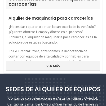
carrocerías
Alquiler de maquinaria para carrocerías
¿Necesitas reparar o pintar la carrocería de tu vehículo?
¿Quieres ahorrar tiempo y dinero en el proceso?
Entonces, el alquiler de maquinaria para carrocerías es la
solución que estabas buscando.
En GO Rental Store, entendemos la importancia de
contar con equipos de alta calidad y confiables para
realizar trabajos en carrocerías de vehículos. Somos tu
VER MÁS
mejor opción en alquiler de maquinaria para carrocerías.
Nuestra selección de maquinaria se adapta a diversas
necesidades, desde talleres de reparación hasta
empresas de mantenimiento de flotas. A continuación, te
SEDES DE ALQUILER DE EQUIPOS
presentamos algunas razones por las que somos la
elección preferida para el alquiler de maquinaria en el
sector
Contamos con delegaciones en Asturias (Gijón y Oviedo),
Cantabria (Santander), Madrid (San Fernando de Henares y
¿Por qué alquilar maquinaria para