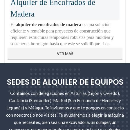
Alquiler de Encofrados de
Madera
El
alquiler de encofrados de madera
es una solución
eficiente y rentable para proyectos de construcción que
requieren estructuras temporales robustas para moldear y
sostener el hormigón hasta que este se solidifique. Los
encofrados de madera son ampliamente utilizados debido a
VER MÁS
su versatilidad, durabilidad y facilidad de montaje,
convirtiéndolos en una opción preferida para proyectos de
todos los tamaños. En GO Rental Store, ofrecemos una
amplia gama de encofrados de madera para alquiler,
SEDES DE ALQUILER DE EQUIPOS
garantizando que puedas acceder a los materiales de la más
alta calidad para tus proyectos de construcción.
Contamos con delegaciones en Asturias (Gijón y Oviedo),
Ventajas del Alquiler de Encofrados de
Cantabria (Santander), Madrid (San Fernando de Henares y
Madera
Leganés) y Málaga. Te invitamos a que te pongas en contacto
Ahorro de Costos:
Optar por el
alquiler de
con nosotros o nos visites. Te ayudaremos a elegir la máquina
encofrados de madera
en lugar de comprarlos
que necesites, bien sea una excavadora, un dumper, un
puede generar un ahorro significativo en los
compresor, un generador de corriente eléctrica o cualquier