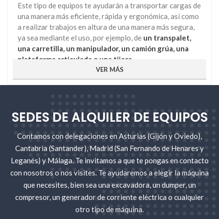
Este tipo de equipos te ayudarán a transportar cargas de
una manera más eficiente, rápida y ergonómica, así como
a realizar trabajos en altura de una manera más segura,
ya sea mediante el uso, por ejemplo, de
un transpalet,
una carretilla, un manipulador, un camión grúa, una
plataforma articulada o una tijera
.
VER MÁS
En Gomez Oviedo contamos con una
amplia flota de
equipos de manipulación de cargas, transporte y
elevación de personas en alquiler
; a tu disposición
cuando los necesites. Trabajamos con los principales
SEDES DE ALQUILER DE EQUIPOS
fabricantes nacionales e internacionales, como por
ejemplo
Ausa, JCB, Linde o Haulotte
. Puedes alquilar
Contamos con delegaciones en Asturias (Gijón y Oviedo),
una máquina de este tipo en cualquiera de nuestras
Cantabria (Santander), Madrid (San Fernando de Henares y
sedes: en
Asturias
, donde disponemos de oficinas en
Leganés) y Málaga. Te invitamos a que te pongas en contacto
Gijón y Oviedo; en
Cantabria
, a través de nuestra oficina
con nosotros o nos visites. Te ayudaremos a elegir la máquina
de Santander; en el sur de Madrid y Toledo desde nuestra
sede ubicada en Leganés; en
que necesites, bien sea una excavadora, un dumper, un
Madrid
, oficina de San
Fernando de Henares y en nuestra nueva sede de
compresor, un generador de corriente eléctrica o cualquier
Málaga
.
otro tipo de máquina.