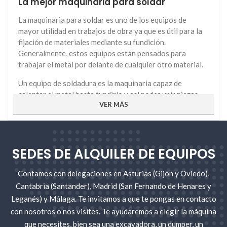
La mejor maquinaria para soldar
La maquinaria para soldar es uno de los equipos de
mayor utilidad en trabajos de obra ya que es útil para la
fijación de materiales mediante su fundición.
Generalmente, estos equipos están pensados para
trabajar el metal por delante de cualquier otro material.
Un equipo de soldadura es la maquinaria capaz de
calentar el metal hasta fundirlo y así poder unir piezas
VER MÁS
del mismo material. Dependiendo del metal se necesita
un tipo de máquina u otra aplicando una técnica diferente
en cada caso.
La soldadura es un factor importante ya no únicamente
SEDES DE ALQUILER DE EQUIPOS
en la industria metalúrgica para la fundición de metales,
sino también cada vez más en el sector del trabajo
Contamos con delegaciones en Asturias (Gijón y Oviedo),
autónomo.
Cantabria (Santander), Madrid (San Fernando de Henares y
Equipos de soldadura en alquiler
Leganés) y Málaga. Te invitamos a que te pongas en contacto
con nosotros o nos visites. Te ayudaremos a elegir la máquina
Los equipos de soldadura son un avance enorme para la
que necesites, bien sea una excavadora, un dumper, un
industria en general. Si tienes que llevar a cabo trabajos