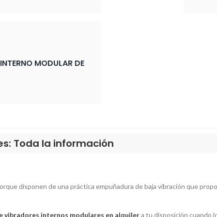
 INTERNO MODULAR DE
es: Toda la información
orque disponen de una práctica empuñadura de baja vibración que propo
de vibradores internos modulares en alquiler
a tu disposición cuando l