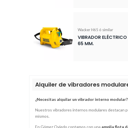
Wacker H65 ó similar
VIBRADOR ELÉCTRICO
65 MM.
Alquiler de vibradores modular
¿Necesitas alquilar un vibrador interno modular?
Nuestros vibradores internos modulares destacan p
mismos.
En Gómez Oviedo contamos con una
amplia flota 