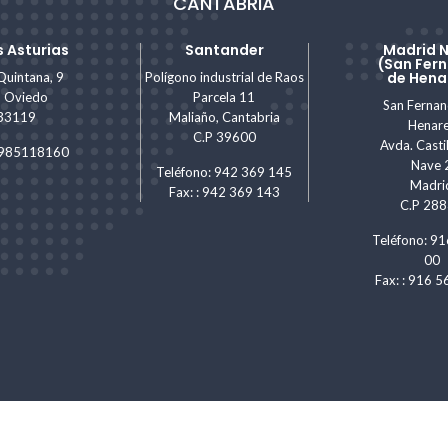
CANTABRIA
 Asturias
Santander
Madrid 
(San Fer
de Hena
Quintana, 9
Polígono industrial de Raos
, Oviedo
Parcela 11
San Ferna
 33119
Maliaño, Cantabria
Henar
C.P 39600
Avda. Castil
: 985118160
Nave 
Teléfono: 942 369 145
Madri
Fax: : 942 369 143
C.P 28
Teléfono: 91
00
Fax: : 916 5