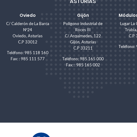
ASTURIAS
Oviedo
Gijón
Módulos
C/ Calderón de La Barca
Polígono Industrial de
Lugar La 
Nº24
Roces III
Trubia
Oviedo, Asturias
C/ Arquímedes, 122
C.P
C.P 33012
Gijón, Asturias
Teléfono
C.P 33211
Teléfono: 985 118 160
Fax: : 985 111 577
Teléfono: 985 165 000
Fax: : 985 165 002