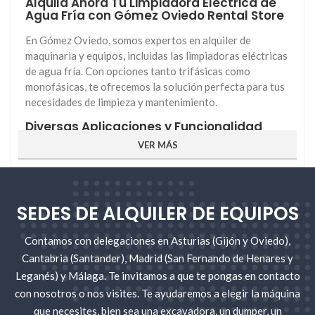
Alquila Ahora Tu Limpiadora Eléctrica de
Agua Fría con Gómez Oviedo Rental Store
En Gómez Oviedo, somos expertos en alquiler de
maquinaria y equipos, incluidas las limpiadoras eléctricas
de agua fría. Con opciones tanto trifásicas como
monofásicas, te ofrecemos la solución perfecta para tus
necesidades de limpieza y mantenimiento.
Diversas Aplicaciones y Funcionalidad
Total
VER MÁS
Nuestras limpiadoras eléctricas de agua fría son ideales
para una amplia gama de aplicaciones, desde limpieza
industrial y comercial hasta mantenimiento de
SEDES DE ALQUILER DE EQUIPOS
instalaciones. Estos equipos son sumamente versátiles y
están diseñados para ofrecer un rendimiento
Contamos con delegaciones en Asturias (Gijón y Oviedo),
excepcional.
Cantabria (Santander), Madrid (San Fernando de Henares y
Descubre la Versatilidad, Eficiencia y
Leganés) y Málaga. Te invitamos a que te pongas en contacto
Facilidad de Uso
con nosotros o nos visites. Te ayudaremos a elegir la máquina
Nuestras limpiadoras eléctricas destacan por su
que necesites, bien sea una excavadora, un dumper, un