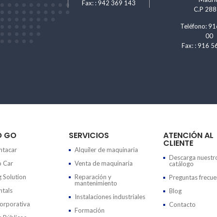
Fax: : 942 369 143
C.P 28
Teléfono: 91
00
Fax: : 916 5
O GO
SERVICIOS
ATENCIÓN AL
CLIENTE
tacar
Alquiler de maquinaria
Descarga nuestr
 Car
Venta de maquinaria
catálogo
g Solution
Reparación y
Preguntas frecue
mantenimiento
tals
Blog
Instalaciones industriales
rporativa
Contacto
Formación