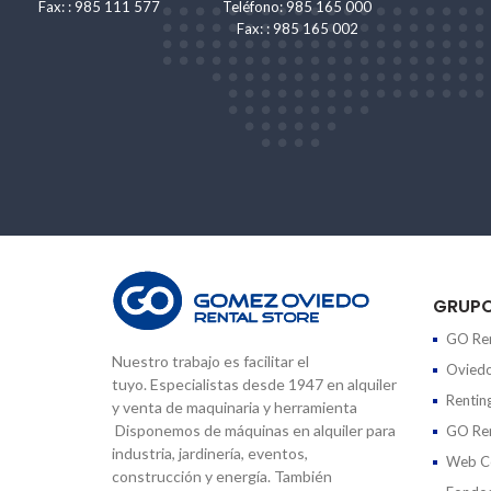
Fax: : 985 111 577
Teléfono: 985 165 000
Fax: : 985 165 002
GRUP
GO Ren
Nuestro trabajo es facilitar el
Oviedo
tuyo. Especialistas desde 1947 en alquiler
Rentin
y venta de maquinaria y herramienta
Disponemos de máquinas en alquiler para
GO Ren
industria, jardinería, eventos,
Web Co
construcción y energía. También