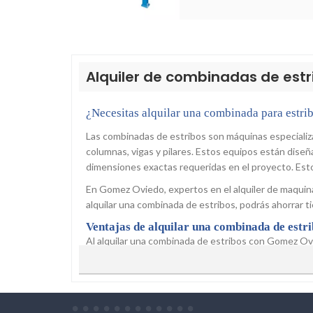
Alquiler de combinadas de estr
¿Necesitas alquilar una combinada para estrib
Las combinadas de estribos son máquinas especializa
columnas, vigas y pilares. Estos equipos están diseñ
dimensiones exactas requeridas en el proyecto. Estos
En Gomez Oviedo, expertos en el alquiler de maquin
alquilar una combinada de estribos, podrás ahorrar 
Ventajas de alquilar una combinada de est
Al alquilar una combinada de estribos con Gomez Ovi
Flexibilidad: podrás elegir el modelo y el periodo
Ahorro de Costes: Al optar por el alquiler de c
variedad de máquinas te permite seleccionar la