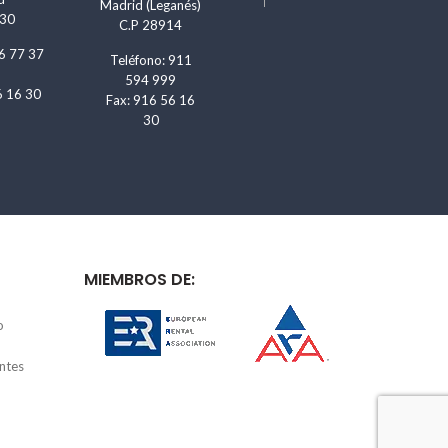
Madrid (Leganés)
830
C.P 28914
6 77 37
Teléfono: 911
594 999
6 16 30
Fax: 916 56 16
30
MIEMBROS DE:
o
ntes