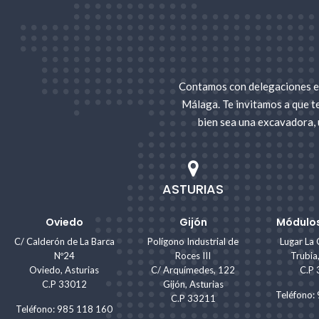
Calidad: nuestras combinadas de estribos son de
Rapidez: te entregamos la máquina en el lugar y
Asesoramiento: nuestro equipo de expertos en m
mejor se adapte a tus necesidades específicas, a
Contamos con delegaciones en
Seguridad: nuestras combinadas de estribos cump
Málaga. Te invitamos a que t
bien sea una excavadora, 
No lo dudes más y alquila una combinada de estribo
sector del alquiler de maquinaria, y con una amplia r
eficiente y de calidad. ¡Contacta con nosotros hoy 
ASTURIAS
Oviedo
Gijón
Módulos
C/ Calderón de La Barca
Polígono Industrial de
Lugar La 
Nº24
Roces III
Trubia
Oviedo, Asturias
C/ Arquímedes, 122
C.P
C.P 33012
Gijón, Asturias
Teléfono
C.P 33211
Teléfono: 985 118 160