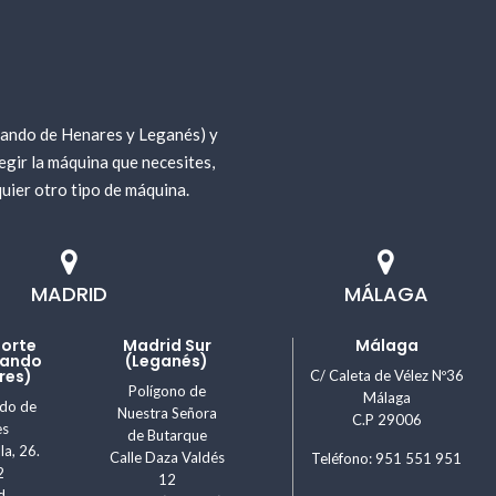
cnico.
e ayudaremos a elegir la combinada de estribos que
nando de Henares y Leganés) y
un trabajo seguro y eficaz.
gir la máquina que necesites,
uier otro tipo de máquina.
. Contamos con más de 30 años de experiencia en el
 disposición para ofrecerte un servicio rápido,
MADRID
MÁLAGA
Norte
Madrid Sur
Málaga
nando
(Leganés)
res)
C/ Caleta de Vélez Nº36
Polígono de
Málaga
ndo de
Nuestra Señora
C.P 29006
es
de Butarque
la, 26.
Calle Daza Valdés
Teléfono: 951 551 951
2
12
d