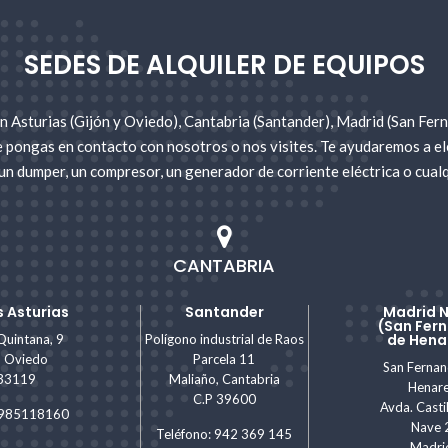
 primeras marcas y están revisadas y certificadas por nuestro equipo té
 el momento que nos indiques, sin demoras ni complicaciones.
SEDES DE ALQUILER DE EQUIPOS
aquinaria está siempre dispuesto a ofrecerte asesoramiento técnico. T
segurando así una experiencia de alquiler sin complicaciones.
 Asturias (Gijón y Oviedo), Cantabria (Santander), Madrid (San Fer
len con todas las normativas y requisitos de seguridad, para garantizar 
e pongas en contacto con nosotros o nos visites. Te ayudaremos a ele
un dumper, un compresor, un generador de corriente eléctrica o cualq
s con Gomez Oviedo, la mejor opción para tus proyectos de construcción
ed de delegaciones repartidas por todo el territorio nacional. Estamos a tu
mismo!
CANTABRIA
 Asturias
Santander
Madrid 
(San Fer
de Hena
Quintana, 9
Polígono industrial de Raos
, Oviedo
Parcela 11
San Ferna
 33119
Maliaño, Cantabria
Henar
C.P 39600
Avda. Castil
: 985118160
Nave 
Teléfono: 942 369 145
Madri