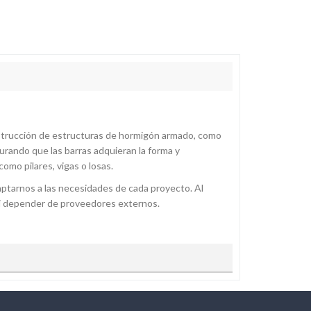
onstrucción de estructuras de hormigón armado, como
urando que las barras adquieran la forma y
omo pilares, vigas o losas.
ptarnos a las necesidades de cada proyecto. Al
 ni depender de proveedores externos.
que necesites fabricar.
adquirir equipos de forma permanente. Nuestra