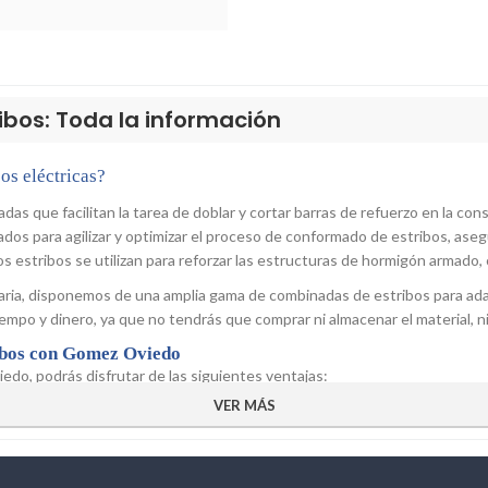
ibos: Toda la información
os eléctricas?
das que facilitan la tarea de doblar y cortar barras de refuerzo en la c
ados para agilizar y optimizar el proceso de conformado de estribos, aseg
 estribos se utilizan para reforzar las estructuras de hormigón armado, c
aria, disponemos de una amplia gama de combinadas de estribos para ada
tiempo y dinero, ya que no tendrás que comprar ni almacenar el material,
ribos con Gomez Oviedo
edo, podrás disfrutar de las siguientes ventajas:
VER MÁS
 de alquiler que más te convenga, según la cantidad y el tipo de estribos 
ombinadas de estribos en Gomez Oviedo, te ahorras los altos costos de 
 más adecuada para cada proyecto, sin comprometer tu presupuesto.