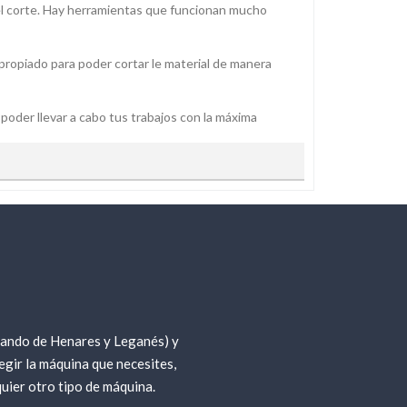
r el corte. Hay herramientas que funcionan mucho
ropiado para poder cortar le material de manera
poder llevar a cabo tus trabajos con la máxima
ria de corte para alquilar podrás encontrar:
tc. De manera rápida y sencilla, logrando cortes
ateriales de construcción como ladrillos.
endo del cabezal.
nando de Henares y Leganés) y
o, hormigón y diferentes tipos de suelo. Creando, de
gir la máquina que necesites,
uier otro tipo de máquina.
 metal e incluso piedra.