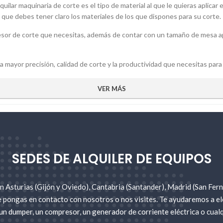
quilar maquinaria de corte es el tipo de material al que le quieras aplica
o que debes tener claro los materiales de los que dispones para su corte.
esor de corte que necesitas, además de contar con un tamaño de mesa ap
ayor precisión, calidad de corte y la productividad que necesitas para 
VER MÁS
 puedo adquirir en Gomez Oviedo?
rcas más reconocidas del mercado, dentro de nuestra categoría de maquina
a herramienta hace cortes gracias a un motor y diferentes engranajes.
éndole diferentes discos y accesorios para precisar mejor el corte.
cializada en realizar cortes de precisión en baldosas, gres porcelánico, e
SEDES DE ALQUILER DE EQUIPOS
 con un cabezal móvil con efecto tronzadora utilizado para baldosas o m
d increíble y, además, puedes cambiar sus capacidades de corte dependi
 Asturias (Gijón y Oviedo), Cantabria (Santander), Madrid (San Fer
aria es realizar cortes con una gran precisión en materiales como asfalt
e pongas en contacto con nosotros o nos visites. Te ayudaremos a ele
s.
un dumper, un compresor, un generador de corriente eléctrica o cualq
y versátil porque puede cortar muy diversos materiales como el asfalto,