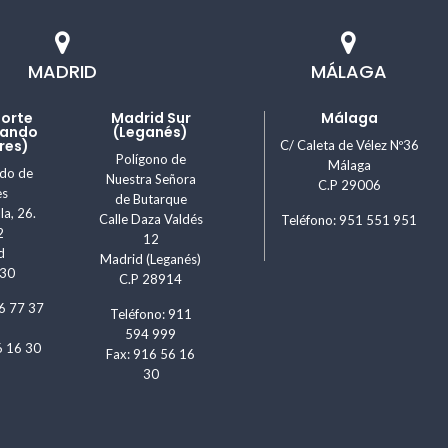
enta ideal para lograr cortes profundos de alta
MADRID
MÁLAGA
Norte
Madrid Sur
Málaga
s inversiones en construcción.
nando
(Leganés)
res)
C/ Caleta de Vélez Nº36
Polígono de
 costes de mantenimiento, almacenaje, etc.
Málaga
ndo de
Nuestra Señora
C.P 29006
es
de Butarque
es marcas en maquinaria y las herramientas más
la, 26.
Calle Daza Valdés
Teléfono: 951 551 951
2
12
d
azo?
Madrid (Leganés)
830
C.P 28914
es. Trabajamos con los principales fabricantes
6 77 37
Teléfono: 911
594 999
6 16 30
gón o sierras de corte de gasolina o eléctricas en
Fax: 916 56 16
30