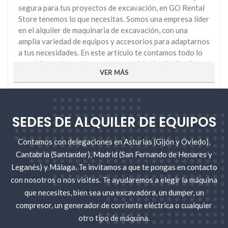
segura para tus proyectos de excavación, en GO Rental
Store tenemos lo que necesitas. Somos una empresa líder
en el alquiler de maquinaria de excavación, con una
amplia variedad de equipos y accesorios para adaptarnos
a tus necesidades. En este artículo te contamos todo lo
que debes saber sobre nuestro servicio de alquiler de
VER MÁS
maquinaria de excavación y cómo puedes beneficiarte de
él.
La maquinaria de excavación es el conjunto de equipos y
herramientas que se utilizan para realizar trabajos de
SEDES DE ALQUILER DE EQUIPOS
movimiento de tierras, como zanjas, pozos,
cimentaciones, demoliciones, nivelaciones, etc. La
Contamos con delegaciones en Asturias (Gijón y Oviedo),
maquinaria de excavación se compone de diferentes
Cantabria (Santander), Madrid (San Fernando de Henares y
tipos de máquinas, como excavadoras,
Leganés) y Málaga. Te invitamos a que te pongas en contacto
retroexcavadoras, minicargadoras, palas cargadoras,
con nosotros o nos visites. Te ayudaremos a elegir la máquina
motoniveladoras, etc. Cada una de estas máquinas tiene
que necesites, bien sea una excavadora, un dumper, un
una función específica y se elige en función del tipo y
compresor, un generador de corriente eléctrica o cualquier
tamaño del trabajo a realizar.
otro tipo de máquina.
Descubre las ventajas del alquiler de la