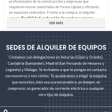
profesionales de la construcción y empresas que
requieren mover materiales de forma rápida y eficiente
en espacios reducidos. Frente a la compra, el alquiler
aporta
flexibilidad, reducción de costes y acceso
inmediato a equipos modernos
VER MÁS
, adaptados a distintos
tipos de obra civil, jardinería o reformas en espacios
urbanos.
Ventajas clave del alquiler de
SEDES DE ALQUILER DE EQUIPOS
minidumpers
Los minidumpers destacan por su
tamaño compacto y
Contamos con delegaciones en Asturias (Gijón y Oviedo),
peso ligero
, lo que facilita la maniobrabilidad incluso en
Cantabria (Santander), Madrid (San Fernando de Henares y
áreas estrechas. Además, ofrecen
seguridad y
Leganés) y Málaga. Te invitamos a que te pongas en contacto
estabilidad
en el transporte de materiales como tierra,
con nosotros o nos visites. Te ayudaremos a elegir la máquina
grava, cemento o restos de poda. El diseño ergonómico y
que necesites, bien sea una excavadora, un dumper, un
el uso de transmisión hidrostática permiten un manejo
compresor, un generador de corriente eléctrica o cualquier
cómodo, reduciendo tiempos y aumentando la eficiencia
otro tipo de máquina.
en la obra.
Otro beneficio esencial es su
mantenimiento sencillo
,
lo que elimina preocupaciones técnicas para el