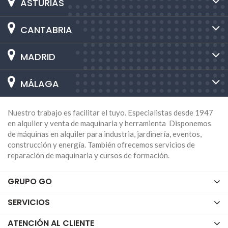
ASTURIAS
arrendatario y asegura un rendimiento constante
durante el proyecto.
CANTABRIA
Tipos de minidumpers disponibles
MINIDUMPER DE ORUGAS
MADRID
Diseñado para terrenos complicados, pendientes
pronunciadas o suelos irregulares. Gracias a las orugas
MÁLAGA
de goma, proporciona tracción superior y puede
transportar hasta 800 kg, siendo ideal en entornos de
Nuestro trabajo es facilitar el tuyo. Especialistas desde 1947
construcción exigentes.
en alquiler y venta de maquinaria y herramienta Disponemos
MINIDUMPER DE RUEDAS
de máquinas en alquiler para industria, jardinería, eventos,
construcción y energía. También ofrecemos servicios de
Más ágil y rápido en terrenos planos o con inclinaciones
reparación de maquinaria y cursos de formación.
leves. Suelen tener capacidad de hasta 700 kg y se
utilizan frecuentemente en paisajismo, jardinería y
GRUPO GO
proyectos urbanos que demandan movilidad ligera.
MINIDUMPER DE GASOLINA
SERVICIOS
Robusto y versátil, adecuado para obras y agricultura en
ATENCIÓN AL CLIENTE
exteriores. Su motor de combustión le otorga autonomía