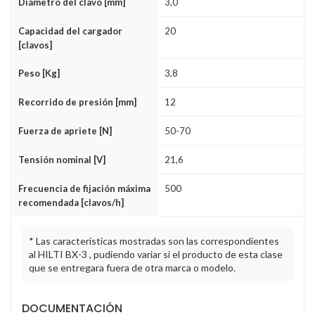
Diámetro del clavo [mm]
3,0
Capacidad del cargador
20
[clavos]
Peso [Kg]
3,8
Recorrido de presión [mm]
12
Fuerza de apriete [N]
50-70
Tensión nominal [V]
21,6
Frecuencia de fijación máxima
500
recomendada [clavos/h]
* Las características mostradas son las correspondientes
al HILTI BX-3 , pudiendo variar si el producto de esta clase
que se entregara fuera de otra marca o modelo.
DOCUMENTACIÓN