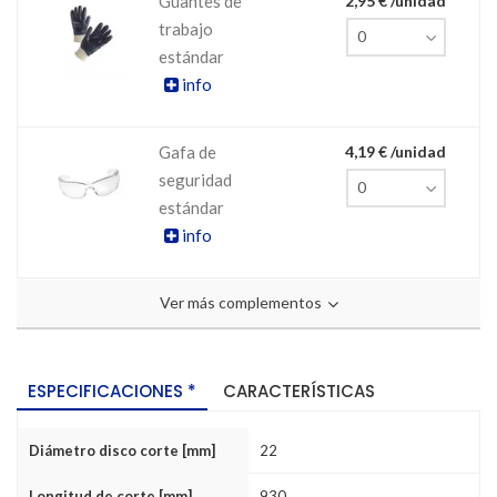
Guantes de
2,95 € /unidad
trabajo
estándar
info
Gafa de
4,19 € /unidad
seguridad
estándar
info
Ver más complementos
ESPECIFICACIONES *
CARACTERÍSTICAS
Diámetro disco corte [mm]
22
Longitud de corte [mm]
930