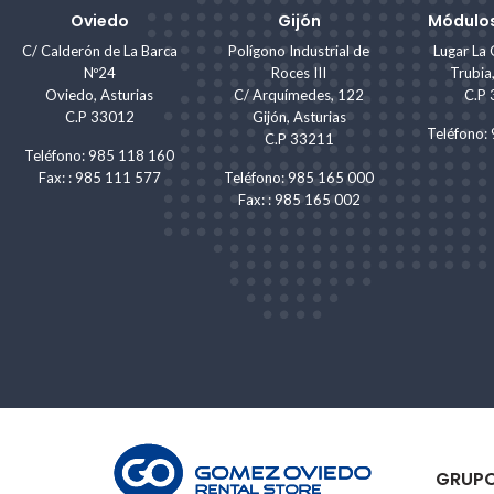
Oviedo
Gijón
Módulos
C/ Calderón de La Barca
Polígono Industrial de
Lugar La 
Nº24
Roces III
Trubia
Oviedo, Asturias
C/ Arquímedes, 122
C.P
C.P 33012
Gijón, Asturias
Teléfono
C.P 33211
Teléfono: 985 118 160
Fax: : 985 111 577
Teléfono: 985 165 000
Fax: : 985 165 002
GRUP