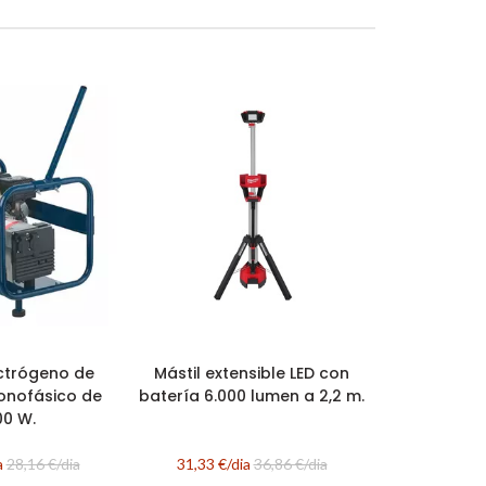
ctrógeno de
Mástil extensible LED con
onofásico de
batería 6.000 lumen a 2,2 m.
0 W.
a
28,16 €/dia
31,33 €/dia
36,86 €/dia