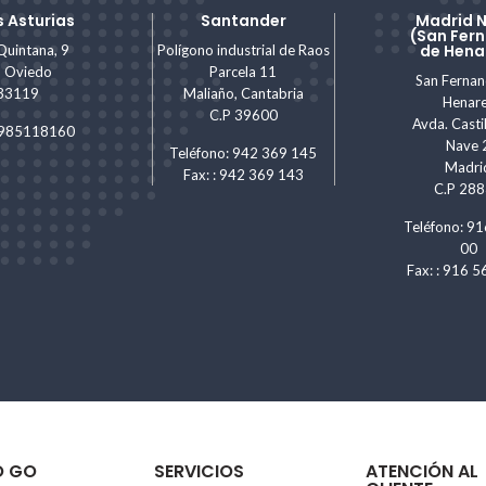
 Asturias
Santander
Madrid 
(San Fer
de Hena
Quintana, 9
Polígono industrial de Raos
, Oviedo
Parcela 11
San Ferna
 33119
Maliaño, Cantabria
Henar
C.P 39600
Avda. Castil
: 985118160
Nave 
Teléfono: 942 369 145
Madri
Fax: : 942 369 143
C.P 28
Teléfono: 91
00
Fax: : 916 5
O GO
SERVICIOS
ATENCIÓN AL