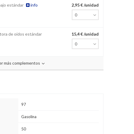
bajo estándar
info
2,95 € /unidad
tora de oídos estándar
15,4 € /unidad
er más complementos
97
Gasolina
50