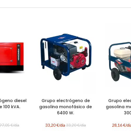
ógeno diesel
Grupo electrógeno de
Grupo ele
e 100 kVA.
gasolina monofásico de
gasolina m
6400 W.
300
97,05 €/dia
33,20 €/dia
33,20 €/dia
28,16 €/di