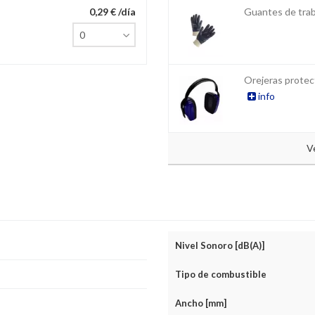
0,29 € /día
Guantes de tra
Orejeras protec
info
V
Nivel Sonoro [dB(A)]
Tipo de combustible
Ancho [mm]