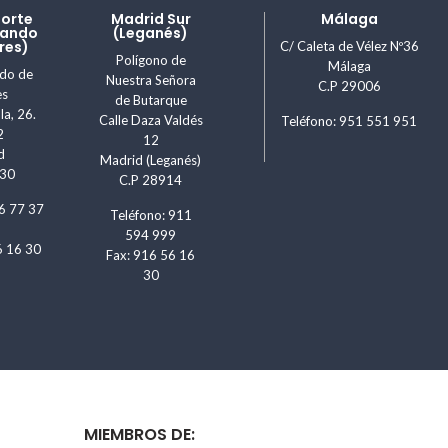
Norte
Madrid Sur
Málaga
nando
(Leganés)
res)
C/ Caleta de Vélez Nº36
Polígono de
Málaga
ndo de
Nuestra Señora
C.P 29006
es
de Butarque
la, 26.
Calle Daza Valdés
Teléfono: 951 551 951
2
12
d
Madrid (Leganés)
830
C.P 28914
6 77 37
Teléfono: 911
594 999
6 16 30
Fax: 916 56 16
30
MIEMBROS DE: