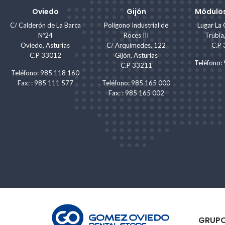
Oviedo
Gijón
Módulos
C/ Calderón de La Barca
Polígono Industrial de
Lugar La 
Nº24
Roces III
Trubia
Oviedo, Asturias
C/ Arquímedes, 122
C.P
C.P 33012
Gijón, Asturias
Teléfono
C.P 33211
Teléfono: 985 118 160
Fax: : 985 111 577
Teléfono: 985 165 000
Fax: : 985 165 002
GRUP