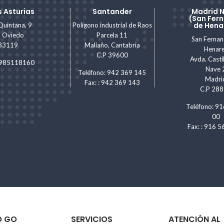
 Asturias
Santander
Madrid 
(San Fer
de Hena
Quintana, 9
Polígono industrial de Raos
, Oviedo
Parcela 11
San Ferna
 33119
Maliaño, Cantabria
Henar
C.P 39600
Avda. Castil
: 985118160
Nave 
Teléfono: 942 369 145
Madri
Fax: : 942 369 143
C.P 28
Teléfono: 91
00
Fax: : 916 5
O GO
SERVICIOS
ATENCIÓN AL