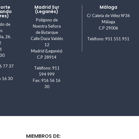
Norte
Madrid Sur
Málaga
nando
(Leganés)
res)
C/ Caleta de Vélez Nº36
Polígono de
Málaga
ndo de
Nuestra Señora
C.P 29006
es
de Butarque
la, 26.
Calle Daza Valdés
Teléfono: 951 551 951
2
12
d
Madrid (Leganés)
830
C.P 28914
6 77 37
Teléfono: 911
594 999
6 16 30
Fax: 916 56 16
30
MIEMBROS DE: