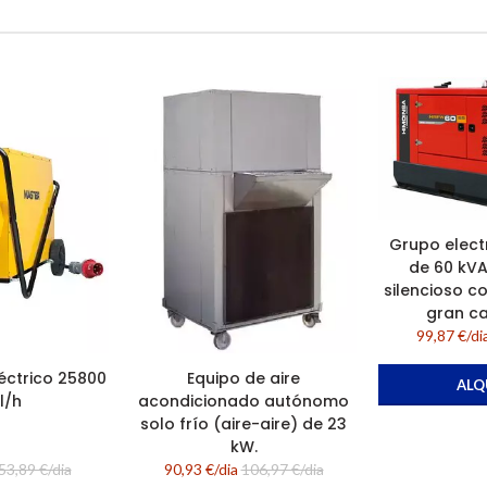
Grupo elect
de 60 kVA
silencioso c
gran c
99,87 €/di
éctrico 25800
Equipo de aire
ALQ
l/h
acondicionado autónomo
solo frío (aire-aire) de 23
kW.
53,89 €/dia
90,93 €/dia
106,97 €/dia