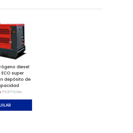
rógeno diesel
 ECO super
on depósito de
apacidad
a
99,87 €/dia
UILAR