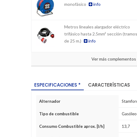
monofásico
info
Metros lineales alargador eléctrico
trifásico hasta 2.5mm² sección (tramo
de 25 m.)
info
Ver más complementos
ESPECIFICACIONES *
CARACTERÍSTICAS
Alternador
Stamfor
Tipo de combustible
Gasóleo
Consumo Combustible aprox. [l/h]
13,7