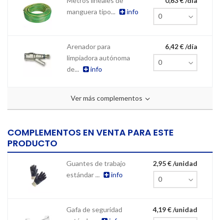
Metros lineales de
0,63 € /día
manguera tipo...
info
Arenador para
6,42 € /día
limpiadora autónoma
de...
info
Ver más complementos
COMPLEMENTOS EN VENTA PARA ESTE
PRODUCTO
Guantes de trabajo
2,95 € /unidad
estándar ...
info
Gafa de seguridad
4,19 € /unidad