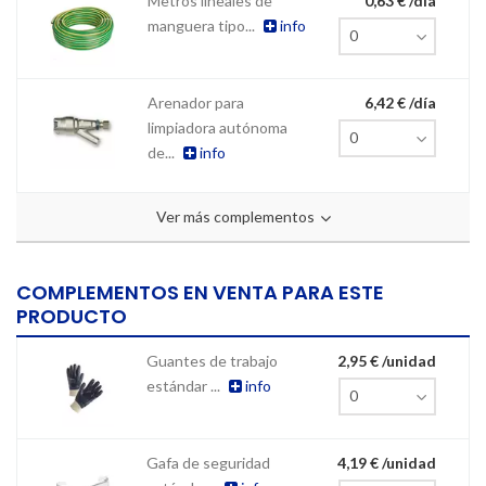
Metros lineales de
0,63 € /día
manguera tipo...
info
Arenador para
6,42 € /día
limpiadora autónoma
de...
info
Ver más complementos
COMPLEMENTOS EN VENTA PARA ESTE
PRODUCTO
Guantes de trabajo
2,95 € /unidad
estándar ...
info
Gafa de seguridad
4,19 € /unidad