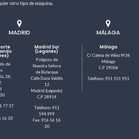
uier otro tipo de máquina.
MADRID
MÁLAGA
Norte
Madrid Sur
Málaga
nando
(Leganés)
res)
C/ Caleta de Vélez Nº36
Polígono de
Málaga
ndo de
Nuestra Señora
C.P 29006
es
de Butarque
la, 26.
Calle Daza Valdés
Teléfono: 951 551 951
2
12
d
Madrid (Leganés)
830
C.P 28914
6 77 37
Teléfono: 911
594 999
6 16 30
Fax: 916 56 16
30