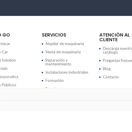
O GO
SERVICIOS
ATENCIÓN AL
CLIENTE
tacar
Alquiler de maquinaria
Descarga nuestr
 Car
Venta de maquinaria
catálogo
g Solution
Reparación y
Preguntas frecue
mantenimiento
tals
Blog
Instalaciones industriales
rporativa
Contacto
Formación
 Públicos
Eventos
ndiciones generales de alquiler
|
Términos y condiciones de la reserva online