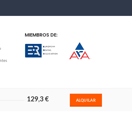
MIEMBROS DE:
o
ntes
129,3 €
ALQUILAR