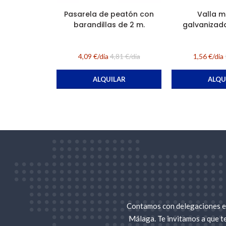
Pasarela de peatón con
Valla m
barandillas de 2 m.
galvanizadas
4,09 €/dia
4,81 €/dia
1,56 €/dia
ALQUILAR
ALQU
Contamos con delegaciones en
Málaga. Te invitamos a que t