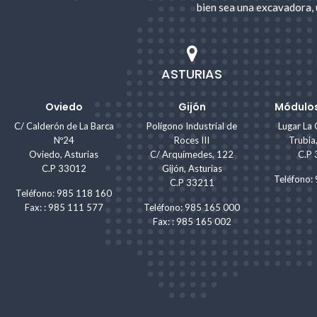
bien sea una excavadora, 
ASTURIAS
Oviedo
Gijón
Módulos
C/ Calderón de La Barca
Polígono Industrial de
Lugar La 
Nº24
Roces III
Trubia
Oviedo, Asturias
C/ Arquímedes, 122
C.P
C.P 33012
Gijón, Asturias
Teléfono
C.P 33211
Teléfono: 985 118 160
Fax: : 985 111 577
Teléfono: 985 165 000
Fax: : 985 165 002