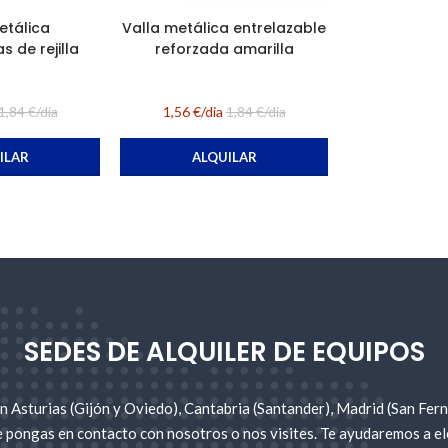
etálica
Valla metálica entrelazable
 de rejilla
reforzada amarilla
1,84 €/dia
1,56 €/dia
1,84 €/dia
ILAR
ALQUILAR
SEDES DE ALQUILER DE EQUIPOS
 Asturias (Gijón y Oviedo), Cantabria (Santander), Madrid (San Fer
e pongas en contacto con nosotros o nos visites. Te ayudaremos a ele