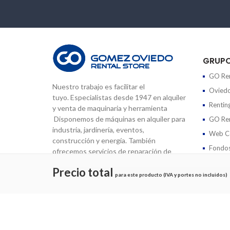
GRUP
GO Ren
Nuestro trabajo es facilitar el
Oviedo
tuyo. Especialistas desde 1947 en alquiler
Rentin
y venta de maquinaria y herramienta
Disponemos de máquinas en alquiler para
GO Ren
industria, jardinería, eventos,
Web Co
construcción y energía. También
Fondos
ofrecemos servicios de reparación de
maquinaria y cursos de formación.
Precio total
para este producto (IVA y portes no incluidos)
Copyrights © 2026 Gomez Oviedo
Aviso legal
|
Política de Privacidad
|
Política de cookies
|
Co