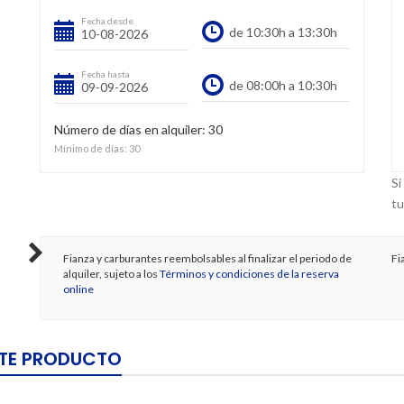
Fecha desde
Fecha hasta
Número de días en alquiler:
30
Mínimo de días:
30
Si
tu
Fianza y carburantes reembolsables al finalizar el periodo de
Fi
alquiler, sujeto a los
Términos y condiciones de la reserva
online
STE PRODUCTO