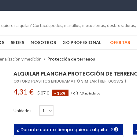
OS
SEDES
NOSOTROS
GO PROFESIONAL
OFERTAS
eñalización y medición
Protección de terrenos
ALQUILAR PLANCHA PROTECCIÓN DE TERREN
OXFORD PLASTICS ENDURAMAT Ó SIMILAR (REF. 009372 )
4,31 €
5,07 €
- 15%
/ día
IVA no incluido
Unidades
¿ Durante cuanto tiempo quieres alquilar ?