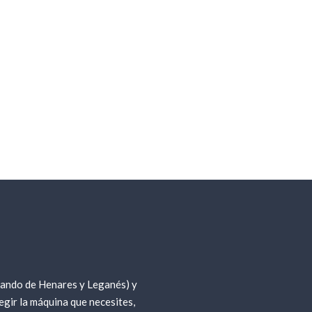
nando de Henares y Leganés) y
gir la máquina que necesites,