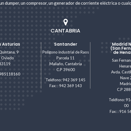
un dumper, un compresor, un generador de corriente eléctrica o cualq
CANTABRIA
 Asturias
Santander
Madrid 
(San Fer
de Hena
Quintana, 9
Polígono industrial de Raos
, Oviedo
Parcela 11
San Ferna
 33119
Maliaño, Cantabria
Henar
C.P 39600
Avda. Castil
: 985118160
Nave 
Teléfono: 942 369 145
Madri
Fax: : 942 369 143
C.P 28
Teléfono: 91
00
Fax: : 916 5