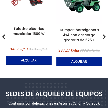
Taladro eléctrico
Dumper-hormigonera
mezclador 1800 W.
4x4 con descarga
giratoria de 625 L.
14,56 €/dia
17,12 €/dia
287,27 €/dia
337,96 €/dia
ALQUILAR
ALQUILAR
SEDES DE ALQUILER DE EQUIPOS
Contamos con delegaciones en Asturias (Gijón y Oviedo),