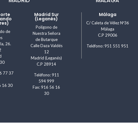
MADRID
MÁLAGA
Norte
Madrid Sur
Málaga
nando
(Leganés)
res)
C/ Caleta de Vélez Nº36
Polígono de
Málaga
ndo de
Nuestra Señora
C.P 29006
es
de Butarque
la, 26.
Calle Daza Valdés
Teléfono: 951 551 951
2
12
d
Madrid (Leganés)
830
C.P 28914
6 77 37
Teléfono: 911
594 999
6 16 30
Fax: 916 56 16
30