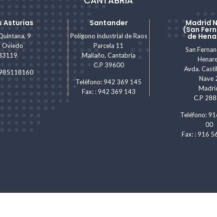
CANTABRIA
 Asturias
Santander
Madrid 
(San Fer
de Hena
Quintana, 9
Polígono industrial de Raos
, Oviedo
Parcela 11
San Ferna
 33119
Maliaño, Cantabria
Henar
C.P 39600
Avda. Castil
: 985118160
Nave 
Teléfono: 942 369 145
Madri
Fax: : 942 369 143
C.P 28
Teléfono: 91
00
Fax: : 916 5