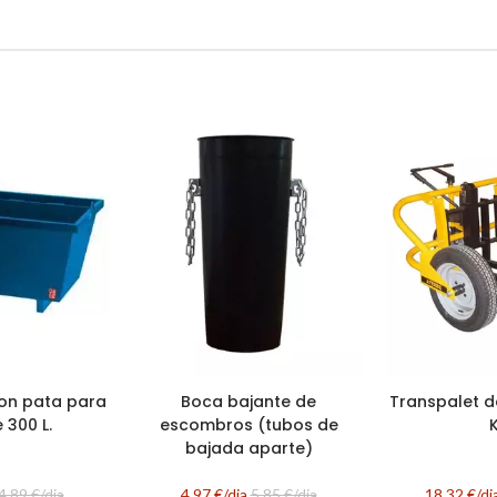
on pata para
Boca bajante de
Transpalet d
 300 L.
escombros (tubos de
bajada aparte)
4,89 €/dia
4,97 €/dia
5,85 €/dia
18,32 €/di