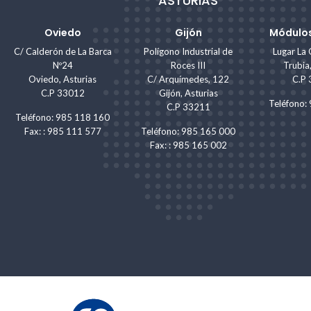
ASTURIAS
Oviedo
Gijón
Módulos
C/ Calderón de La Barca
Polígono Industrial de
Lugar La 
Nº24
Roces III
Trubia
Oviedo, Asturias
C/ Arquímedes, 122
C.P
C.P 33012
Gijón, Asturias
Teléfono
C.P 33211
Teléfono: 985 118 160
Fax: : 985 111 577
Teléfono: 985 165 000
Fax: : 985 165 002