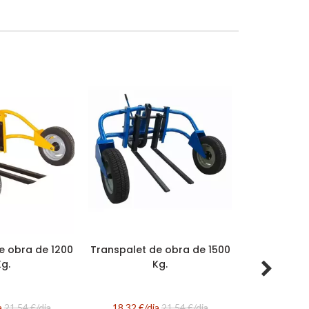
Sierra 
madera
15,47 €/
AL
e obra de 1200
Transpalet de obra de 1500
Kg.
Kg.
a
21,54 €/dia
18,32 €/dia
21,54 €/dia