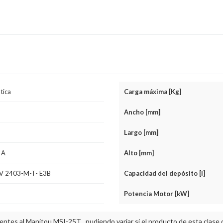
tica
Carga máxima [Kg]
Ancho [mm]
Largo [mm]
 A
Alto [mm]
.V 2403-M-T- E3B
Capacidad del depósito [l]
Potencia Motor [kW]
entes al Manitou MSI-25T , pudiendo variar si el producto de esta clase