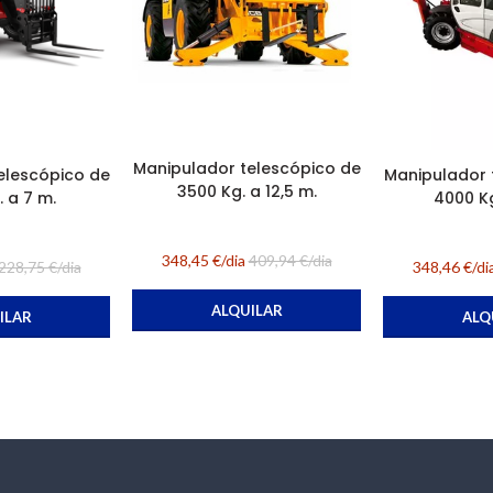
Manipulador telescópico de
elescópico de
Manipulador 
3500 Kg. a 12,5 m.
 a 7 m.
4000 Kg
348,45 €/dia
409,94 €/dia
228,75 €/dia
348,46 €/di
ALQUILAR
ILAR
ALQ