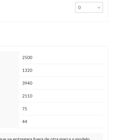
2500
1320
3940
2110
75
44
 que se entregara fuera de otra marca o modelo.