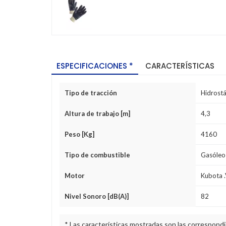
ESPECIFICACIONES *
CARACTERÍSTICAS
Tipo de tracción
Hidrostá
Altura de trabajo [m]
4,3
Peso [Kg]
4160
Tipo de combustible
Gasóleo
Motor
Kubota 
Nivel Sonoro [dB(A)]
82
* Las características mostradas son las correspondi