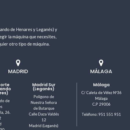
nando de Henares y Leganés) y
gir la máquina que necesites,
uier otro tipo de máquina.
MADRID
MÁLAGA
Norte
Madrid Sur
Málaga
nando
(Leganés)
res)
C/ Caleta de Vélez Nº36
Polígono de
Málaga
ndo de
Nuestra Señora
C.P 29006
es
de Butarque
la, 26.
Calle Daza Valdés
Teléfono: 951 551 951
2
12
d
Madrid (Leganés)
830