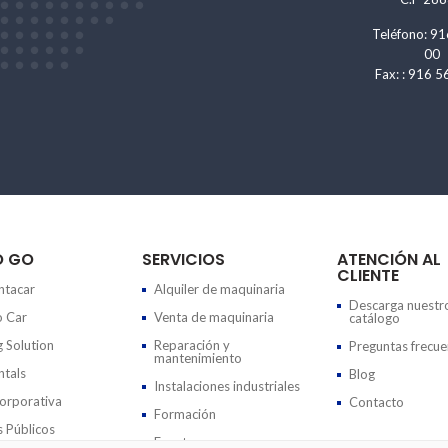
Teléfono: 91
00
Fax: : 916 5
O GO
SERVICIOS
ATENCIÓN AL
CLIENTE
tacar
Alquiler de maquinaria
Descarga nuestr
 Car
Venta de maquinaria
catálogo
g Solution
Reparación y
Preguntas frecue
mantenimiento
tals
Blog
Instalaciones industriales
rporativa
Contacto
Formación
 Públicos
Eventos