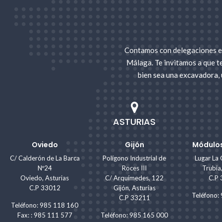
Contamos con delegaciones en
Málaga. Te invitamos a que t
bien sea una excavadora, 
ASTURIAS
Oviedo
Gijón
Módulos
C/ Calderón de La Barca
Polígono Industrial de
Lugar La 
Nº24
Roces III
Trubia
Oviedo, Asturias
C/ Arquímedes, 122
C.P
C.P 33012
Gijón, Asturias
Teléfono
C.P 33211
Teléfono: 985 118 160
Fax: : 985 111 577
Teléfono: 985 165 000