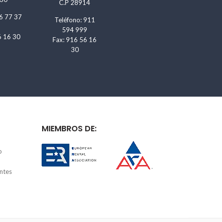
C.P 28914
6 77 37
Teléfono: 911
594 999
6 16 30
Fax: 916 56 16
30
MIEMBROS DE:
o
ntes