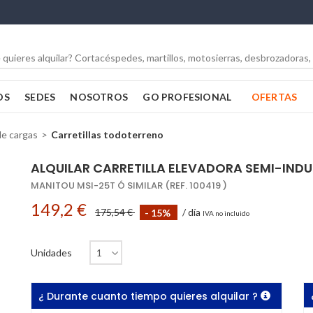
OS
SEDES
NOSOTROS
GO PROFESIONAL
OFERTAS
de cargas
Carretillas todoterreno
ALQUILAR CARRETILLA ELEVADORA SEMI-INDUS
MANITOU MSI-25T Ó SIMILAR (REF. 100419 )
149,2 €
175,54 €
- 15%
/ día
IVA no incluido
Unidades
¿ Durante cuanto tiempo quieres alquilar ?