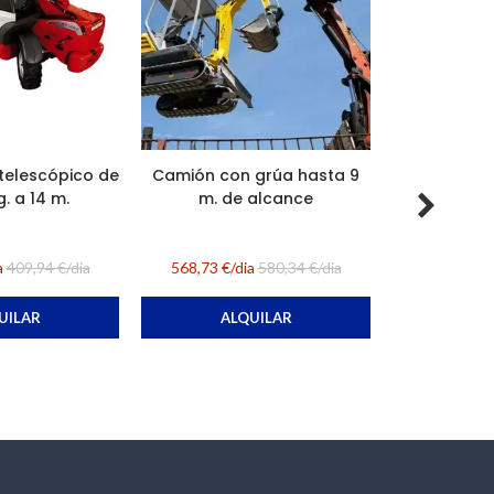
AL
telescópico de
Camión con grúa hasta 9
. a 14 m.
m. de alcance
a
409,94 €/dia
568,73 €/dia
580,34 €/dia
UILAR
ALQUILAR