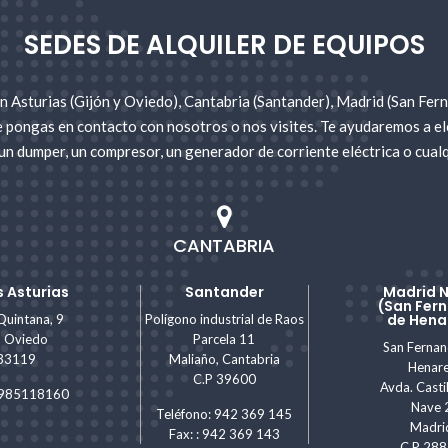
SEDES DE ALQUILER DE EQUIPOS
 Asturias (Gijón y Oviedo), Cantabria (Santander), Madrid (San Fer
e pongas en contacto con nosotros o nos visites. Te ayudaremos a ele
un dumper, un compresor, un generador de corriente eléctrica o cualq
CANTABRIA
 Asturias
Santander
Madrid 
(San Fer
de Hena
Quintana, 9
Polígono industrial de Raos
, Oviedo
Parcela 11
San Ferna
 33119
Maliaño, Cantabria
Henar
C.P 39600
Avda. Castil
: 985118160
Nave 
Teléfono: 942 369 145
Madri
Fax: : 942 369 143
C.P 28