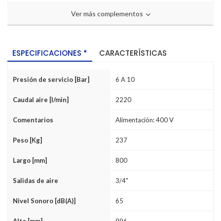
Ver más complementos
ESPECIFICACIONES *
CARACTERÍSTICAS
Presión de servicio [Bar]
6 A 10
Caudal aire [l/min]
2220
Comentarios
Alimentación: 400 V
Peso [Kg]
237
Largo [mm]
800
Salidas de aire
3/4"
Nivel Sonoro [dB(A)]
65
Alto [mm]
996