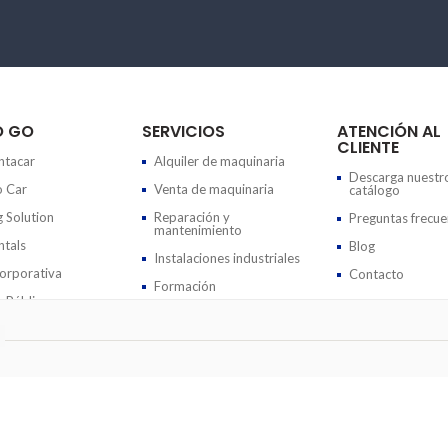
O GO
SERVICIOS
ATENCIÓN AL
CLIENTE
tacar
Alquiler de maquinaria
Descarga nuestr
 Car
Venta de maquinaria
catálogo
g Solution
Reparación y
Preguntas frecue
mantenimiento
tals
Blog
Instalaciones industriales
rporativa
Contacto
Formación
 Públicos
Eventos
ndiciones generales de alquiler
|
Términos y condiciones de la reserva online