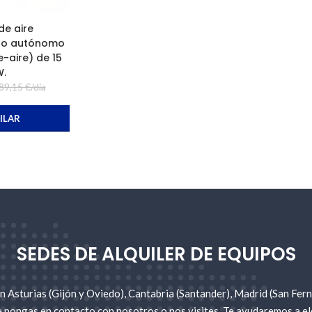
de aire
do autónomo
e-aire) de 15
W.
89,15 €/dia
ILAR
SEDES DE ALQUILER DE EQUIPOS
 Asturias (Gijón y Oviedo), Cantabria (Santander), Madrid (San Fer
e pongas en contacto con nosotros o nos visites. Te ayudaremos a ele