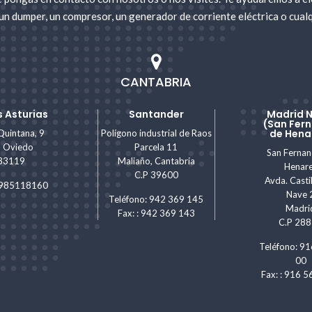
un dumper, un compresor, un generador de corriente eléctrica o cualq
CANTABRIA
 Asturias
Santander
Madrid 
(San Fer
de Hena
Quintana, 9
Polígono industrial de Raos
, Oviedo
Parcela 11
San Ferna
 33119
Maliaño, Cantabria
Henar
C.P 39600
Avda. Castil
: 985118160
Nave 
Teléfono: 942 369 145
Madri
Fax: : 942 369 143
C.P 28
Teléfono: 91
00
Fax: : 916 5