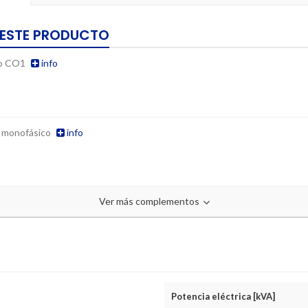
 ESTE PRODUCTO
po CO1
info
co monofásico
info
Ver más complementos
Potencia eléctrica [kVA]