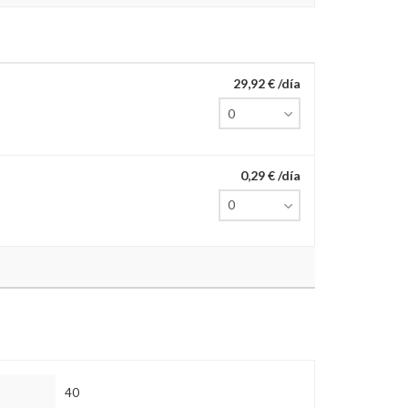
29,92 € /día
0,29 € /día
40