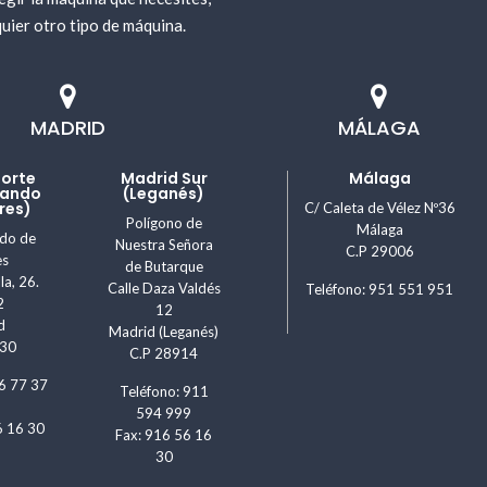
uier otro tipo de máquina.
MADRID
MÁLAGA
Norte
Madrid Sur
Málaga
nando
(Leganés)
res)
C/ Caleta de Vélez Nº36
Polígono de
Málaga
ndo de
Nuestra Señora
C.P 29006
es
de Butarque
la, 26.
Calle Daza Valdés
Teléfono: 951 551 951
2
12
d
Madrid (Leganés)
830
C.P 28914
6 77 37
Teléfono: 911
594 999
6 16 30
Fax: 916 56 16
30