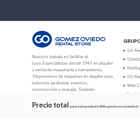
GRUP
GO Ren
Nuestro trabajo es facilitar el
Oviedo
tuyo. Especialistas desde 1947 en alquiler
Rentin
y venta de maquinaria y herramienta
Disponemos de máquinas en alquiler para
GO Ren
industria, jardinería, eventos,
Web Co
construcción y energía. También
Fondos
ofrecemos servicios de reparación de
maquinaria y cursos de formación.
Precio total
para este producto (IVA y portes no incluidos)
Copyrights © 2026 Gomez Oviedo
Aviso legal
|
Política de Privacidad
|
Política de cookies
|
Co