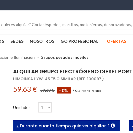
OS
SEDES
NOSOTROS
GO PROFESIONAL
OFERTAS
ción e Iluminación
Grupos pesados móviles
ALQUILAR GRUPO ELECTRÓGENO DIESEL PORTÁT
HIMOINSA HYW-45 T5 Ó SIMILAR (REF. 100097 )
59,63 €
59,63 €
- 0%
/ día
IVA no incluido
Unidades
¿ Durante cuanto tiempo quieres alquilar ?