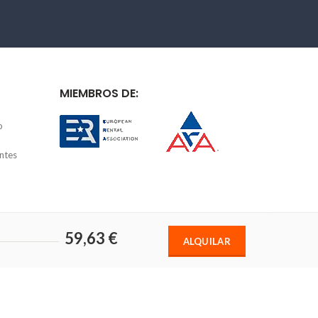
MIEMBROS DE:
o
ntes
59,63 €
ALQUILAR