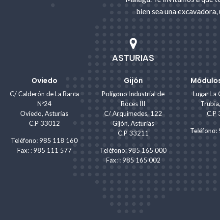
bien sea una excavadora, 
ASTURIAS
Oviedo
Gijón
Módulos
C/ Calderón de La Barca
Polígono Industrial de
Lugar La 
Nº24
Roces III
Trubia
Oviedo, Asturias
C/ Arquímedes, 122
C.P
C.P 33012
Gijón, Asturias
Teléfono
C.P 33211
Teléfono: 985 118 160
Fax: : 985 111 577
Teléfono: 985 165 000
Fax: : 985 165 002