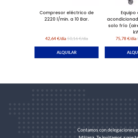
Compresor eléctrico de
Equipo 
2220 l/min. a 10 Bar.
acondiciona
solo frío (air
k
42,64 €/dia
50,16 €/dia
75,78 €/dia
ALQUILAR
ALQU
Contamos con delegaciones en
Málaga. Te invitamos a que t