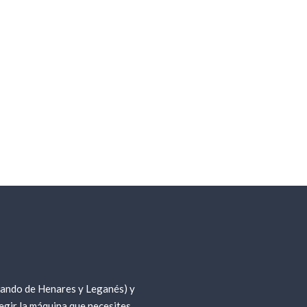
nando de Henares y Leganés) y
gir la máquina que necesites,