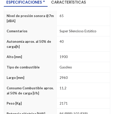
ESPECIFICACIONES *
CARACTERÍSTICAS
Nivel de presión sonora @7m
65
[dBA]
Comentarios
Super Silencioso Estático
Autonomía aprox. al 50% de
40
carga[h]
Alto [mm]
1900
Tipo de combustible
Gasóleo
Largo [mm]
2960
Consumo Combustible aprox.
11,2
al 50% de carga [l/h]
Peso [Kg]
2171
Potencia eléctrica [kVA]
94 (PRP) 102 (ESP)